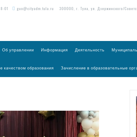
98-01
guo@cityadm.tula.ru
300000, г. Тула, ул. Дзержинского/Советс
Об управлении
Информация
Деятельность
Муниципаль
е качеством образования
Зачисление в образовательные орг