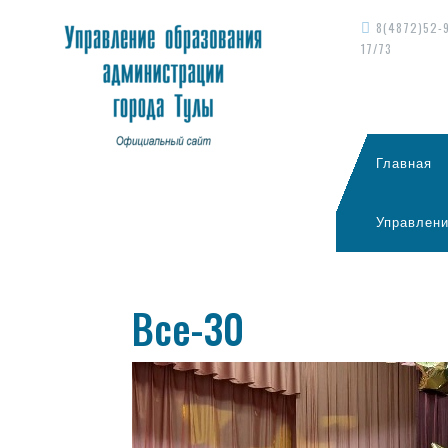
8(4872)52-
17/73
Главная
Управлени
Все-30