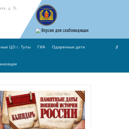
кая, д. 15-
Версия для слабовидящих
ные ЦО г. Тулы
ГИА
Одаренные дети
анизации