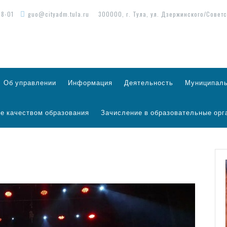
98-01
guo@cityadm.tula.ru
300000, г. Тула, ул. Дзержинского/Советс
Об управлении
Информация
Деятельность
Муниципаль
е качеством образования
Зачисление в образовательные орг