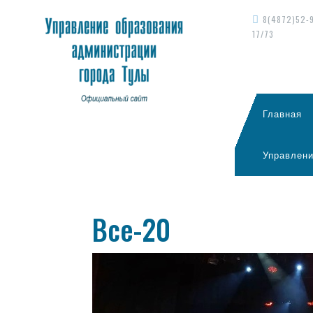
8(4872)52-
17/73
Главная
Управлени
Все-20