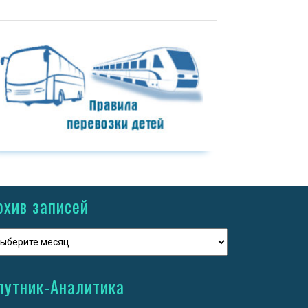
рхив записей
путник-Аналитика