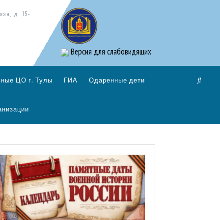
кая, д. 15-
Версия для слабовидящих
ные ЦО г. Тулы
ГИА
Одаренные дети
анизации