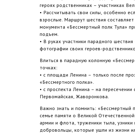
героях родственниках – участниках Ве
• Рассчитывать свои силы, особенно ес
взрослые. Маршрут шествия составляет
монумента «Бессмертный полк Тула» пр
подъем.
• В руках участники парадного шествия
фотографии своих героев-родственнико
Влиться в парадную колонную «Бессмер
точках:
• с площади Ленина – только после пр
«Бессмертного полка».
• с проспекта Ленина – на пересечении 
Первомайская, Жаворонкова.
Важно знать и помнить: «Бессмертный 
семье памяти о Великой Отечественной
армии и флота, труженики тыла, узники
добровольцы, которые ушли из жизни ил