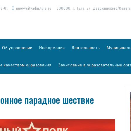
98-01
guo@cityadm.tula.ru
300000, г. Тула, ул. Дзержинского/Советс
Об управлении
Информация
Деятельность
Муниципаль
е качеством образования
Зачисление в образовательные орг
ионное парадное шествие