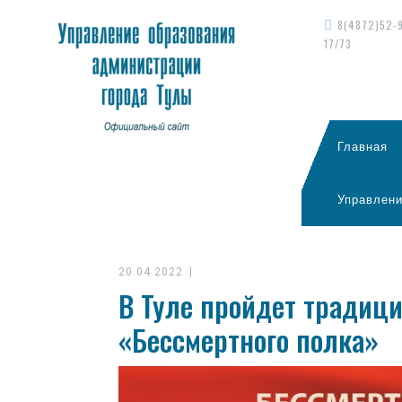
8(4872)52-
17/73
Главная
Управлени
20.04.2022
|
В Туле пройдет традиц
«Бессмертного полка»