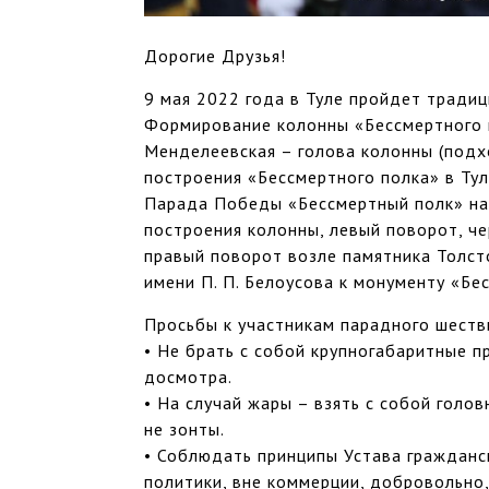
Дорогие Друзья!
9 мая 2022 года в Туле пройдет тради
Формирование колонны «Бессмертного п
Менделеевская – голова колонны (подхо
построения «Бессмертного полка» в Тул
Парада Победы «Бессмертный полк» нач
построения колонны, левый поворот, че
правый поворот возле памятника Толст
имени П. П. Белоусова к монументу «Бе
Просьбы к участникам парадного шеств
• Не брать с собой крупногабаритные п
досмотра.
• На случай жары – взять с собой голо
не зонты.
• Соблюдать принципы Устава гражданс
политики, вне коммерции, добровольно,