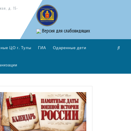
кая, д. 15-
Версия для слабовидящих
ные ЦО г. Тулы
ГИА
Одаренные дети
анизации