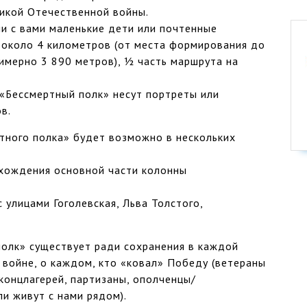
ликой Отечественной войны.
ли с вами маленькие дети или почтенные
 около 4 километров (от места формирования до
имерно 3 890 метров), ½ часть маршрута на
 «Бессмертный полк» несут портреты или
в.
тного полка» будет возможно в нескольких
охождения основной части колонны
с улицами Гоголевская, Льва Толстого,
полк» существует ради сохранения в каждой
 войне, о каждом, кто «ковал» Победу (ветераны
 концлагерей, партизаны, ополченцы/
и живут с нами рядом).