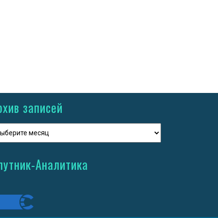
рхив записей
путник-Аналитика