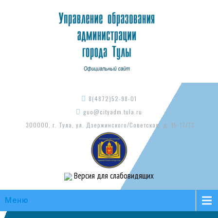
8(4872)52-98-01
guo@cityadm.tula.ru
300000, г. Тула, ул. Дзержинского/Советская, д. 15-17/73
Версия для слабовидящих
Меню