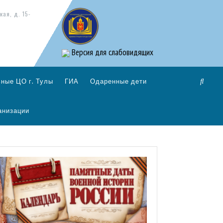
кая, д. 15-
Версия для слабовидящих
ные ЦО г. Тулы
ГИА
Одаренные дети
анизации