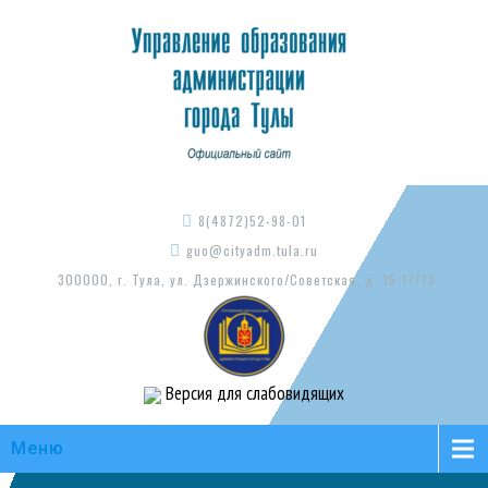
8(4872)52-98-01
guo@cityadm.tula.ru
300000, г. Тула, ул. Дзержинского/Советская, д. 15-17/73
Версия для слабовидящих
Меню