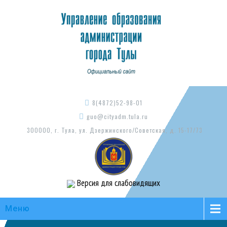
8(4872)52-98-01
guo@cityadm.tula.ru
300000, г. Тула, ул. Дзержинского/Советская, д. 15-17/73
Версия для слабовидящих
Меню