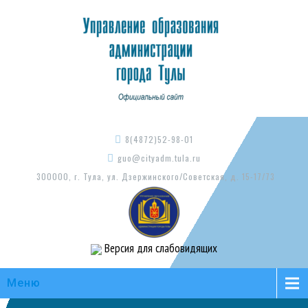
8(4872)52-98-01
guo@cityadm.tula.ru
300000, г. Тула, ул. Дзержинского/Советская, д. 15-17/73
Версия для слабовидящих
Меню