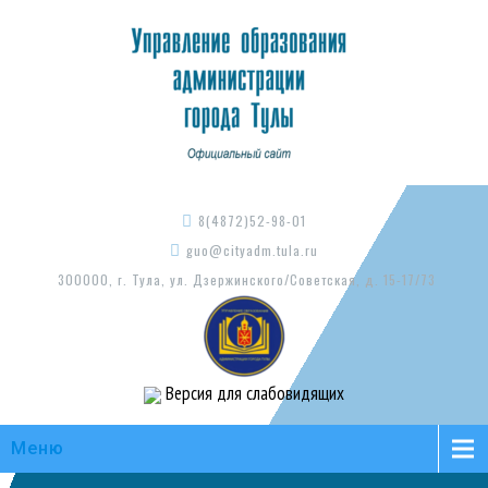
8(4872)52-98-01
guo@cityadm.tula.ru
300000, г. Тула, ул. Дзержинского/Советская, д. 15-17/73
Версия для слабовидящих
Меню