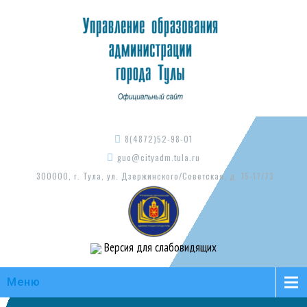
8(4872)52-98-01
guo@cityadm.tula.ru
300000, г. Тула, ул. Дзержинского/Советская, д. 15-17/73
Версия для слабовидящих
Меню