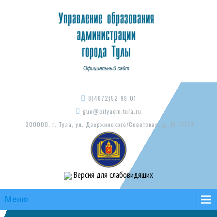
8(4872)52-98-01
guo@cityadm.tula.ru
300000, г. Тула, ул. Дзержинского/Советская, д. 15-17/73
Версия для слабовидящих
Меню