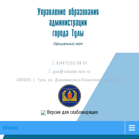
8(4872)52-98-01
guo@cityadm.tula.ru
300000, г. Тула, ул. Дзержинского/Советская, д. 15-17/73
Версия для слабовидящих
Меню