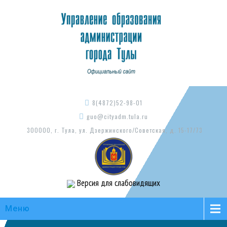
8(4872)52-98-01
guo@cityadm.tula.ru
300000, г. Тула, ул. Дзержинского/Советская, д. 15-17/73
Версия для слабовидящих
Меню