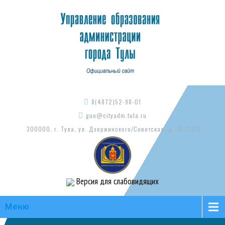
8(4872)52-98-01
guo@cityadm.tula.ru
300000, г. Тула, ул. Дзержинского/Советская, д. 15-17/73
Версия для слабовидящих
Меню