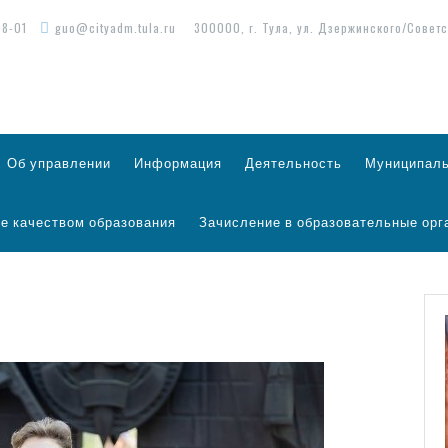
98-01
guo@cityadm.tula.ru
300000, г. Тула, ул. Дзержинского/Советс
Об управлении
Информация
Деятельность
Муниципаль
е качеством образования
Зачисление в образовательные орг