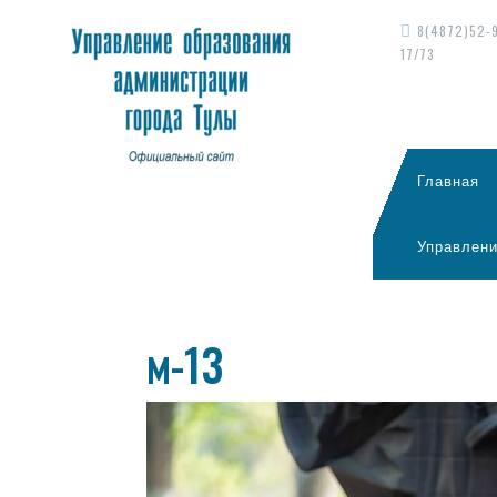
8(4872)52-
17/73
Главная
Управлени
м-13