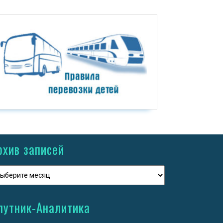
рхив записей
путник-Аналитика