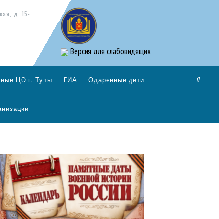
кая, д. 15-
Версия для слабовидящих
ные ЦО г. Тулы
ГИА
Одаренные дети
анизации