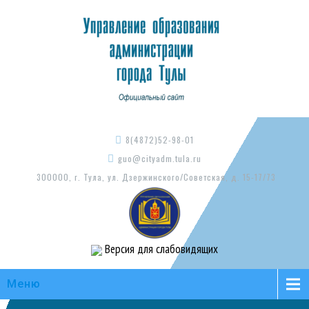
8(4872)52-98-01
guo@cityadm.tula.ru
300000, г. Тула, ул. Дзержинского/Советская, д. 15-17/73
Версия для слабовидящих
Меню