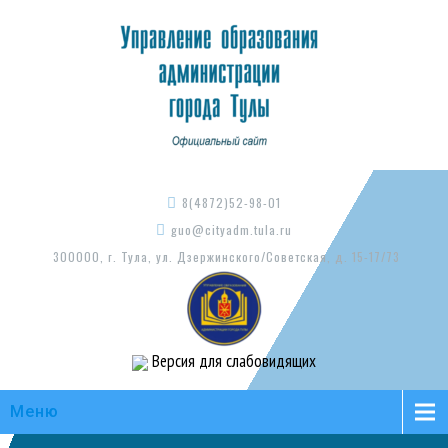
8(4872)52-98-01
guo@cityadm.tula.ru
300000, г. Тула, ул. Дзержинского/Советская, д. 15-17/73
Версия для слабовидящих
Меню