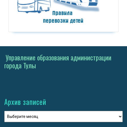
Управление образования администрации
города Тулы
Архив записей