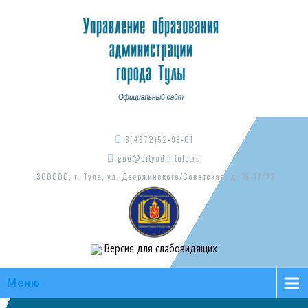
8(4872)52-98-01
guo@cityadm.tula.ru
300000, г. Тула, ул. Дзержинского/Советская, д. 15-17/73
Версия для слабовидящих
Меню