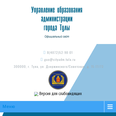
8(4872)52-98-01
guo@cityadm.tula.ru
300000, г. Тула, ул. Дзержинского/Советская, д. 15-17/73
Версия для слабовидящих
Меню