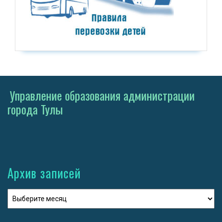
Управление образования администрации
города Тулы
Архив записей