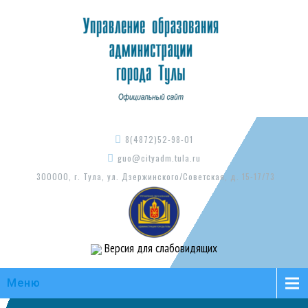
8(4872)52-98-01
guo@cityadm.tula.ru
300000, г. Тула, ул. Дзержинского/Советская, д. 15-17/73
Версия для слабовидящих
Меню