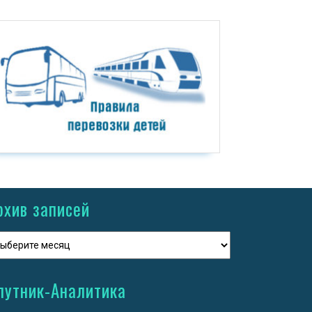
рхив записей
путник-Аналитика