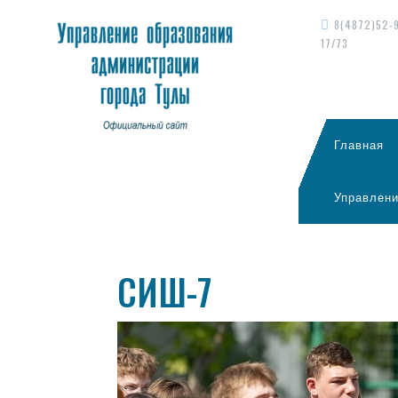
8(4872)52-
17/73
Главная
Управлени
СИШ-7