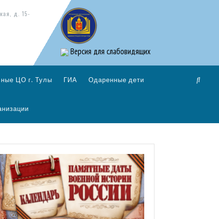
кая, д. 15-
Версия для слабовидящих
ные ЦО г. Тулы
ГИА
Одаренные дети
анизации