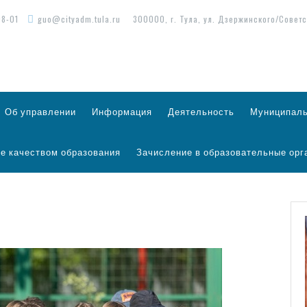
98-01
guo@cityadm.tula.ru
300000, г. Тула, ул. Дзержинского/Советс
Об управлении
Информация
Деятельность
Муниципаль
е качеством образования
Зачисление в образовательные орг