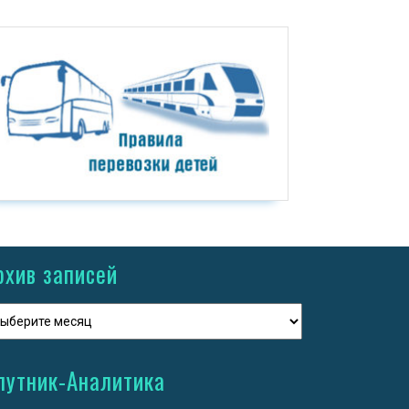
рхив записей
путник-Аналитика