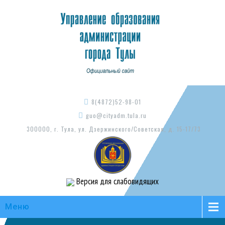
8(4872)52-98-01
guo@cityadm.tula.ru
300000, г. Тула, ул. Дзержинского/Советская, д. 15-17/73
Версия для слабовидящих
Меню