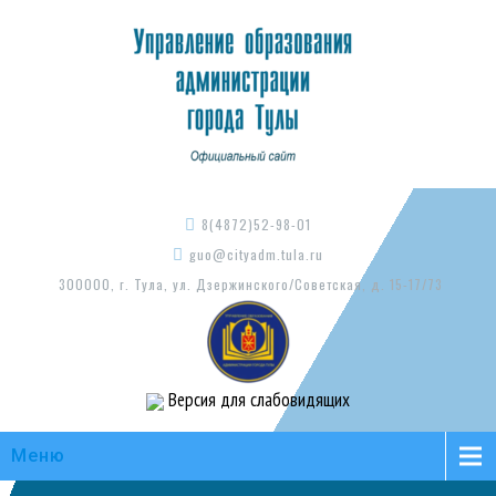
8(4872)52-98-01
guo@cityadm.tula.ru
300000, г. Тула, ул. Дзержинского/Советская, д. 15-17/73
Версия для слабовидящих
Меню