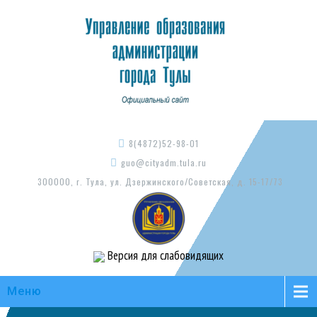
8(4872)52-98-01
guo@cityadm.tula.ru
300000, г. Тула, ул. Дзержинского/Советская, д. 15-17/73
Версия для слабовидящих
Меню