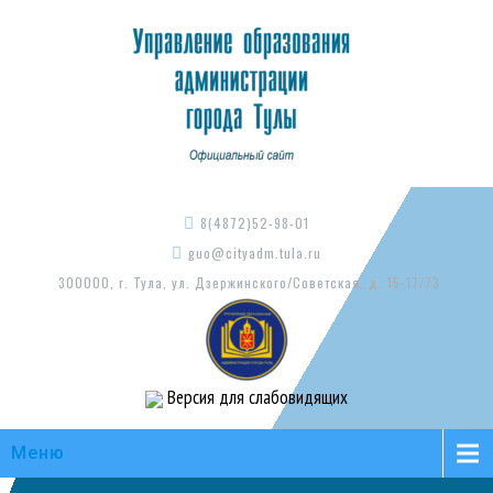
8(4872)52-98-01
guo@cityadm.tula.ru
300000, г. Тула, ул. Дзержинского/Советская, д. 15-17/73
Версия для слабовидящих
Меню