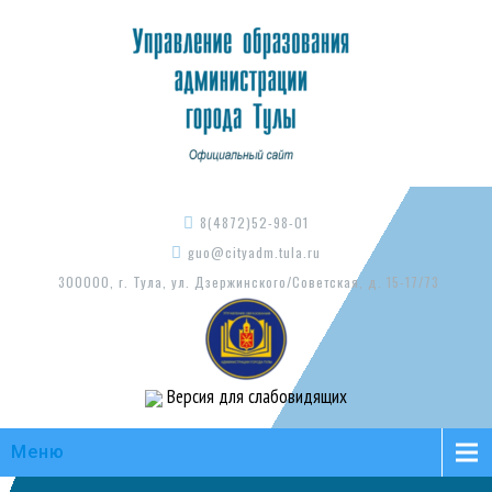
8(4872)52-98-01
guo@cityadm.tula.ru
300000, г. Тула, ул. Дзержинского/Советская, д. 15-17/73
Версия для слабовидящих
Меню