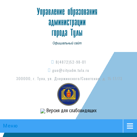
8(4872)52-98-01
guo@cityadm.tula.ru
300000, г. Тула, ул. Дзержинского/Советская, д. 15-17/73
Версия для слабовидящих
Меню