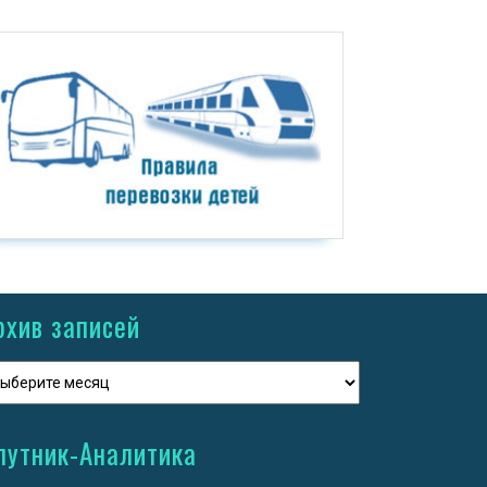
рхив записей
путник-Аналитика