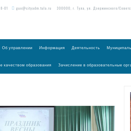
98-01
guo@cityadm.tula.ru
300000, г. Тула, ул. Дзержинского/Советс
Об управлении
Информация
Деятельность
Муниципаль
е качеством образования
Зачисление в образовательные орг