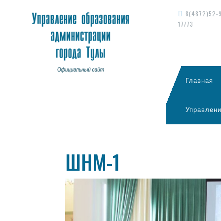
8(4872)52-
17/73
Главная
Управлени
ШНМ-1