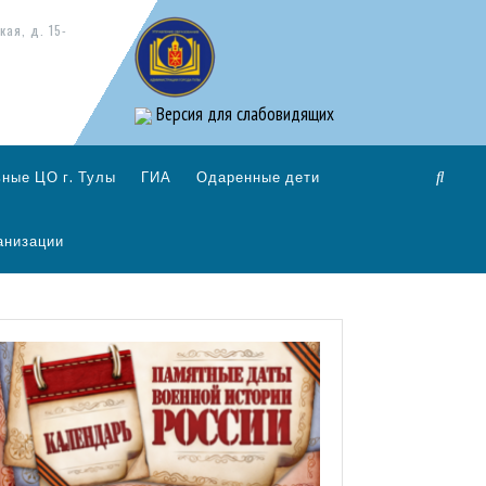
кая, д. 15-
Версия для слабовидящих
ные ЦО г. Тулы
ГИА
Одаренные дети
анизации