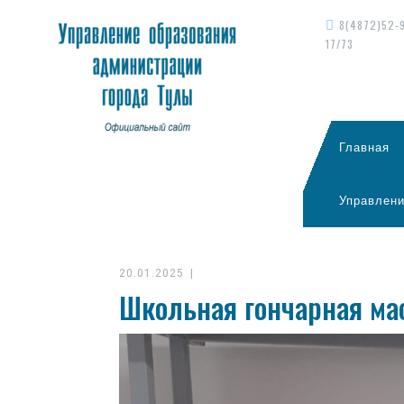
8(4872)52-
17/73
Главная
Управлени
20.01.2025
|
Школьная гончарная ма