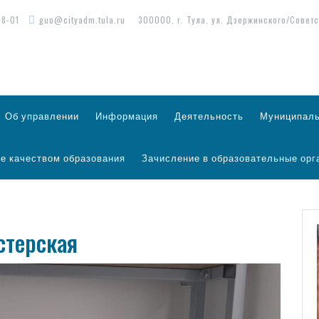
98-01
guo@cityadm.tula.ru
300000, г. Тула, ул. Дзержинского/Советс
Об управлении
Информация
Деятельность
Муниципаль
е качеством образования
Зачисление в образовательные орг
стерская