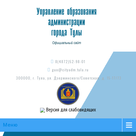
8(4872)52-98-01
guo@cityadm.tula.ru
300000, г. Тула, ул. Дзержинского/Советская, д. 15-17/73
Версия для слабовидящих
Меню