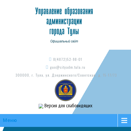
8(4872)52-98-01
guo@cityadm.tula.ru
300000, г. Тула, ул. Дзержинского/Советская, д. 15-17/73
Версия для слабовидящих
Меню