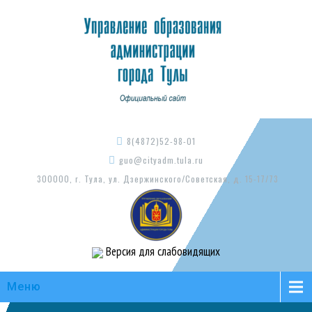
8(4872)52-98-01
guo@cityadm.tula.ru
300000, г. Тула, ул. Дзержинского/Советская, д. 15-17/73
Версия для слабовидящих
Меню