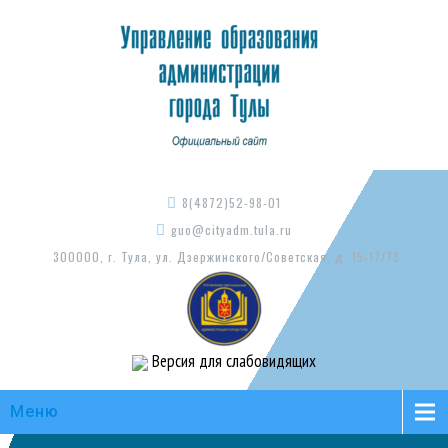
8(4872)52-98-01
guo@cityadm.tula.ru
300000, г. Тула, ул. Дзержинского/Советская, д. 15-17/73
Версия для слабовидящих
Меню