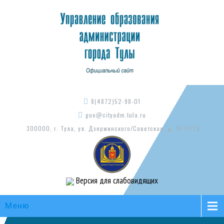
8(4872)52-98-01
guo@cityadm.tula.ru
300000, г. Тула, ул. Дзержинского/Советская, д. 15-17/73
Версия для слабовидящих
Меню