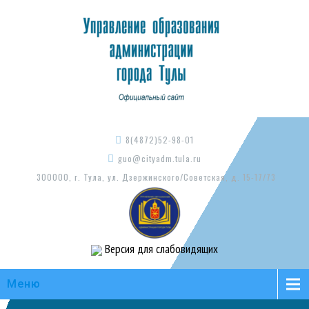
8(4872)52-98-01
guo@cityadm.tula.ru
300000, г. Тула, ул. Дзержинского/Советская, д. 15-17/73
Версия для слабовидящих
Меню