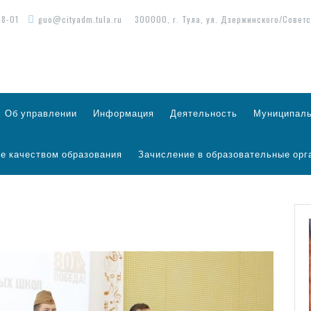
98-01
guo@cityadm.tula.ru
300000, г. Тула, ул. Дзержинского/Советс
Об управлении
Информация
Деятельность
Муниципаль
е качеством образования
Зачисление в образовательные орг