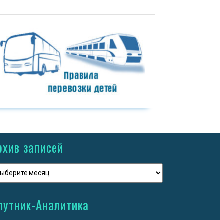
рхив записей
путник-Аналитика