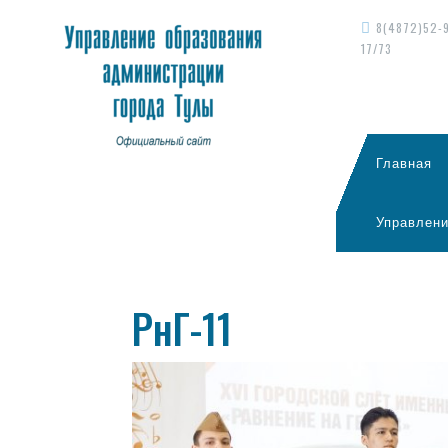
8(4872)52-
17/73
Главная
Управлени
РнГ-11