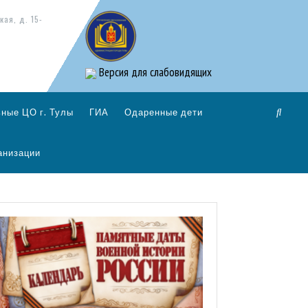
кая, д. 15-
Версия для слабовидящих
ные ЦО г. Тулы
ГИА
Одаренные дети
анизации