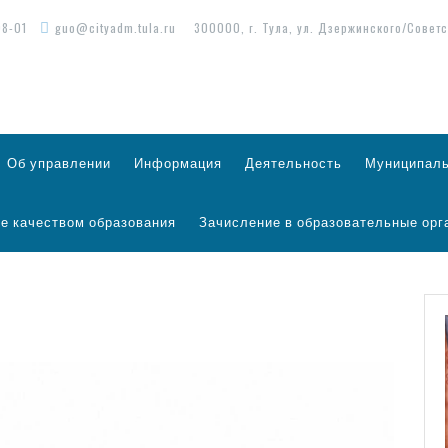
98-01
guo@cityadm.tula.ru
300000, г. Тула, ул. Дзержинского/Советс
Об управлении
Информация
Деятельность
Муниципаль
е качеством образования
Зачисление в образовательные орг