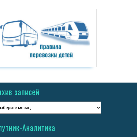
рхив записей
путник-Аналитика