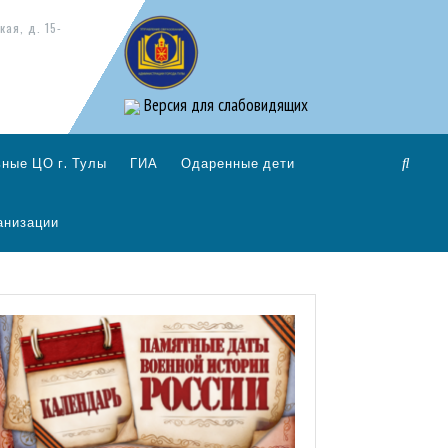
кая, д. 15-
Версия для слабовидящих
ные ЦО г. Тулы
ГИА
Одаренные дети
анизации