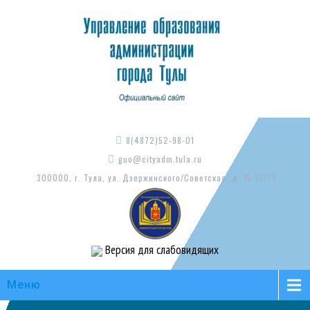
8(4872)52-98-01
guo@cityadm.tula.ru
300000, г. Тула, ул. Дзержинского/Советская, д. 15-17/73
Версия для слабовидящих
Меню