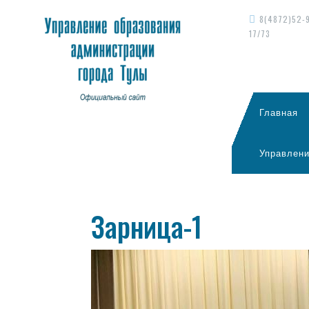
8(4872)52-
17/73
Главная
Управлени
Зарница-1