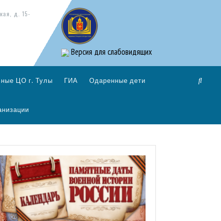
кая, д. 15-
Версия для слабовидящих
ные ЦО г. Тулы
ГИА
Одаренные дети
анизации