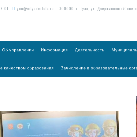
98-01
guo@cityadm.tula.ru
300000, г. Тула, ул. Дзержинского/Советс
Об управлении
Информация
Деятельность
Муниципаль
е качеством образования
Зачисление в образовательные орг