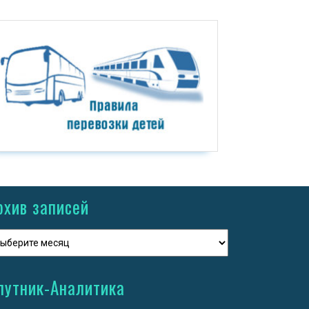
рхив записей
путник-Аналитика