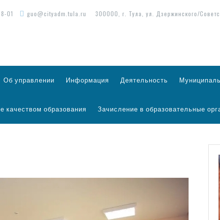
98-01
guo@cityadm.tula.ru
300000, г. Тула, ул. Дзержинского/Советс
Об управлении
Информация
Деятельность
Муниципаль
е качеством образования
Зачисление в образовательные орг