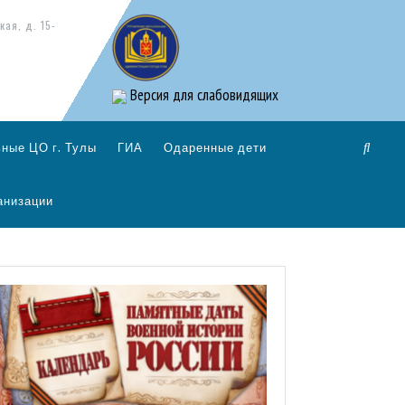
кая, д. 15-
Версия для слабовидящих
ные ЦО г. Тулы
ГИА
Одаренные дети
анизации