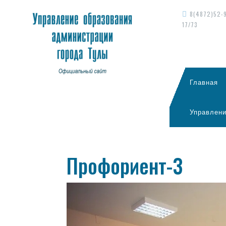
8(4872)52-
17/73
Главная
Управлени
Профориент-3