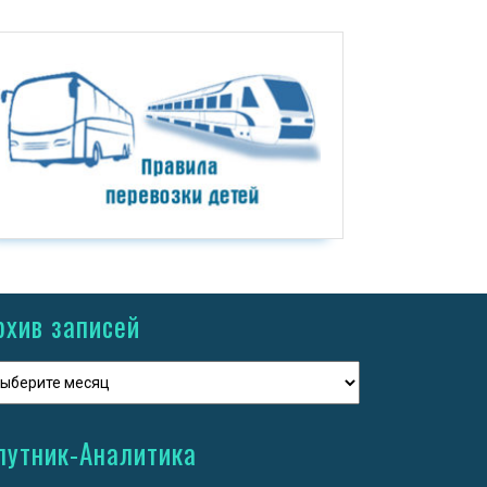
рхив записей
путник-Аналитика