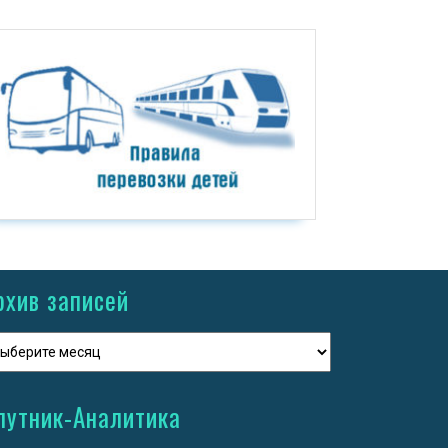
рхив записей
путник-Аналитика