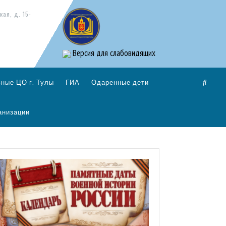
кая, д. 15-
Версия для слабовидящих
ные ЦО г. Тулы
ГИА
Одаренные дети
анизации