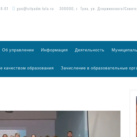
98-01
guo@cityadm.tula.ru
300000, г. Тула, ул. Дзержинского/Советс
Об управлении
Информация
Деятельность
Муниципаль
е качеством образования
Зачисление в образовательные орг