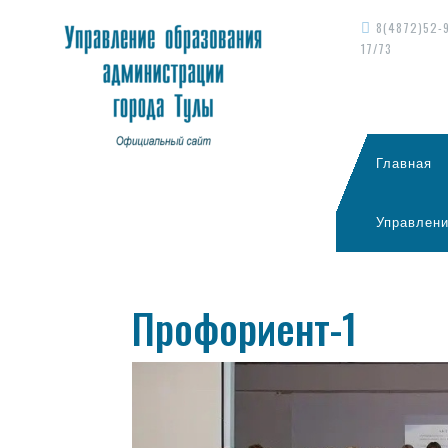
8(4872)52-
17/73
Главная
Управлени
Профориент-1