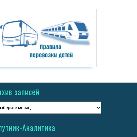
рхив записей
путник-Аналитика