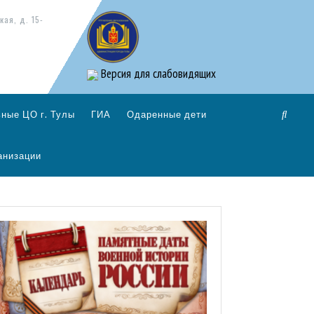
кая, д. 15-
Версия для слабовидящих
ные ЦО г. Тулы
ГИА
Одаренные дети
анизации