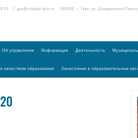
98-01
guo@cityadm.tula.ru
300000, г. Тула, ул. Дзержинского/Советс
Об управлении
Информация
Деятельность
Муниципаль
е качеством образования
Зачисление в образовательные орг
-20