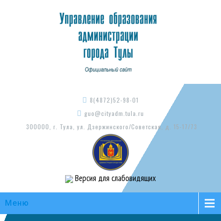
8(4872)52-98-01
guo@cityadm.tula.ru
300000, г. Тула, ул. Дзержинского/Советская, д. 15-17/73
Версия для слабовидящих
Меню