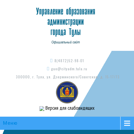
8(4872)52-98-01
guo@cityadm.tula.ru
300000, г. Тула, ул. Дзержинского/Советская, д. 15-17/73
Версия для слабовидящих
Меню