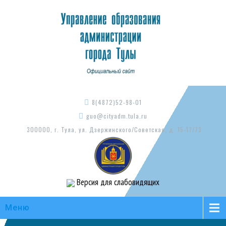
8(4872)52-98-01
guo@cityadm.tula.ru
300000, г. Тула, ул. Дзержинского/Советская, д. 15-17/73
Версия для слабовидящих
Меню