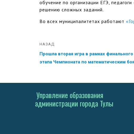
обучение по организации ЕГЭ, педагоги
решению сложных заданий.
Во всех муниципалитетах работают
«Го
НАЗАД
Прошла вторая игра в рамках финального
этапа Чемпионата по математическим бо
Управление образования
администрации города Тулы