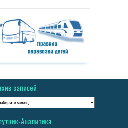
рхив записей
путник-Аналитика