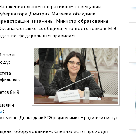
На еженедельном оперативном совещании
Губернатора Дмитрия Миляева обсудили
предстоящие экзамены. Министр образования
Оксана Осташко сообщила, что подготовка к ЕГЭ
идёт по федеральным правилам.
В этом
году:
стата –
рофильного
тов 8 и 9
атели и
»
;
м вместе. День сдачи ЕГЭ родителями» – родители смогут
ащены оборудованием. Специалисты проходят