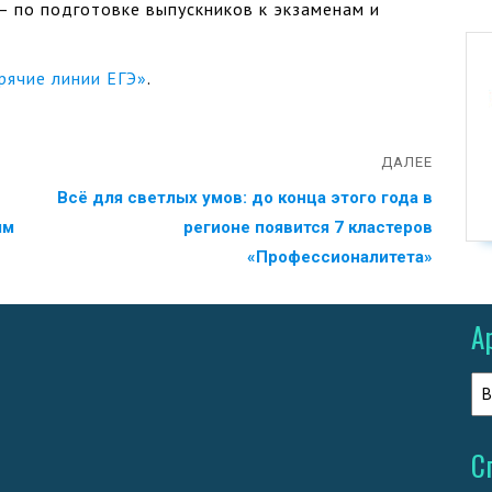
 – по подготовке выпускников к экзаменам и
рячие линии ЕГЭ»
.
ДАЛЕЕ
Всё для светлых умов: до конца этого года в
ям
регионе появится 7 кластеров
«Профессионалитета»
А
С