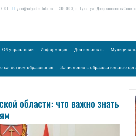
98-01
guo@cityadm.tula.ru
300000, г. Тула, ул. Дзержинского/Советс
Об управлении
Информация
Деятельность
Муниципаль
е качеством образования
Зачисление в образовательные орг
ской области: что важно знать
лям