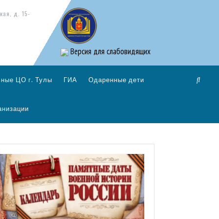
кая, д. 15-
Версия для слабовидящих
ные ЦО г. Тулы
ГИА
Одаренные дети
анизации