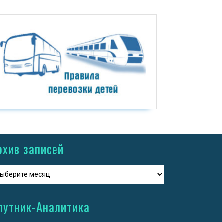
рхив записей
путник-Аналитика