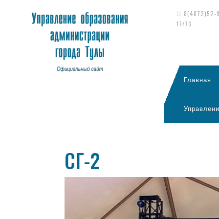
8(4872)52-
17/73
Главная
Управлени
СГ-2