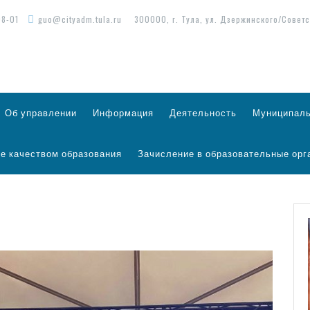
98-01
guo@cityadm.tula.ru
300000, г. Тула, ул. Дзержинского/Советс
Об управлении
Информация
Деятельность
Муниципаль
е качеством образования
Зачисление в образовательные орг