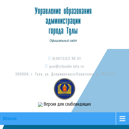
8(4872)52-98-01
guo@cityadm.tula.ru
300000, г. Тула, ул. Дзержинского/Советская, д. 15-17/73
Версия для слабовидящих
Меню