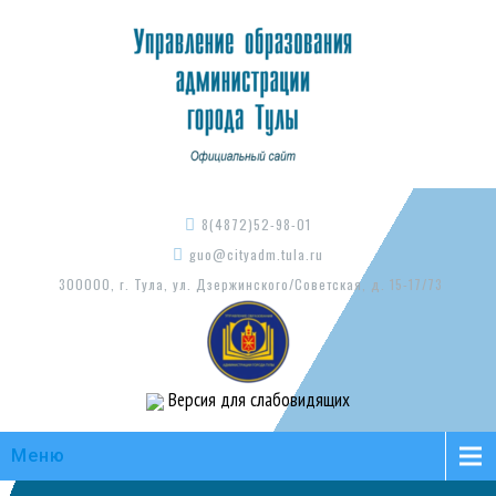
8(4872)52-98-01
guo@cityadm.tula.ru
300000, г. Тула, ул. Дзержинского/Советская, д. 15-17/73
Версия для слабовидящих
Меню